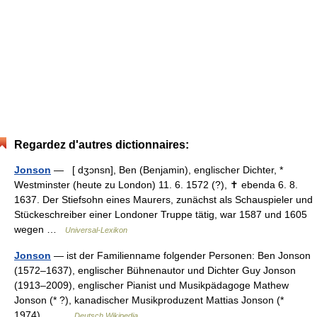
Regardez d'autres dictionnaires:
Jonson
— [ dʒɔnsn], Ben (Benjamin), englischer Dichter, *
Westminster (heute zu London) 11. 6. 1572 (?), ✝ ebenda 6. 8.
1637. Der Stiefsohn eines Maurers, zunächst als Schauspieler und
Stückeschreiber einer Londoner Truppe tätig, war 1587 und 1605
wegen …
Universal-Lexikon
Jonson
— ist der Familienname folgender Personen: Ben Jonson
(1572–1637), englischer Bühnenautor und Dichter Guy Jonson
(1913–2009), englischer Pianist und Musikpädagoge Mathew
Jonson (* ?), kanadischer Musikproduzent Mattias Jonson (*
1974),… …
Deutsch Wikipedia