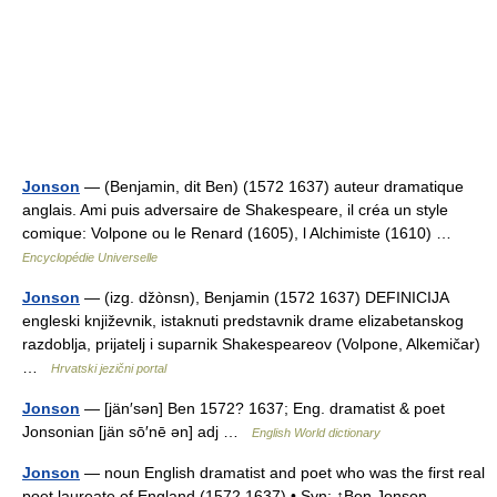
Jonson
— (Benjamin, dit Ben) (1572 1637) auteur dramatique
anglais. Ami puis adversaire de Shakespeare, il créa un style
comique: Volpone ou le Renard (1605), l Alchimiste (1610) …
Encyclopédie Universelle
Jonson
— (izg. džònsn), Benjamin (1572 1637) DEFINICIJA
engleski književnik, istaknuti predstavnik drame elizabetanskog
razdoblja, prijatelj i suparnik Shakespeareov (Volpone, Alkemičar)
…
Hrvatski jezični portal
Jonson
— [jän′sən] Ben 1572? 1637; Eng. dramatist & poet
Jonsonian [jän sō′nē ən] adj …
English World dictionary
Jonson
— noun English dramatist and poet who was the first real
poet laureate of England (1572 1637) • Syn: ↑Ben Jonson,