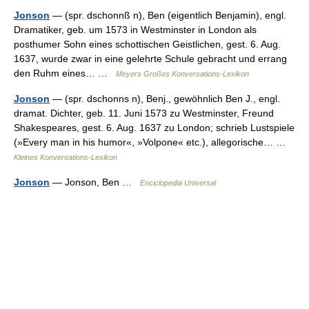
Jonson
— (spr. dschonnß n), Ben (eigentlich Benjamin), engl.
Dramatiker, geb. um 1573 in Westminster in London als
posthumer Sohn eines schottischen Geistlichen, gest. 6. Aug.
1637, wurde zwar in eine gelehrte Schule gebracht und errang
den Ruhm eines… …
Meyers Großes Konversations-Lexikon
Jonson
— (spr. dschonns n), Benj., gewöhnlich Ben J., engl.
dramat. Dichter, geb. 11. Juni 1573 zu Westminster, Freund
Shakespeares, gest. 6. Aug. 1637 zu London; schrieb Lustspiele
(»Every man in his humor«, »Volpone« etc.), allegorische… …
Kleines Konversations-Lexikon
Jonson
— Jonson, Ben …
Enciclopedia Universal