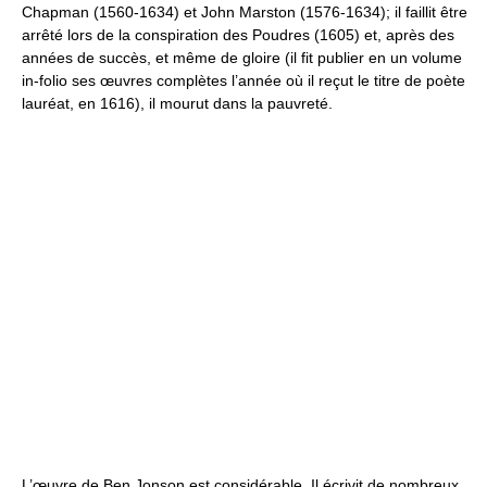
Chapman (1560-1634) et John Marston (1576-1634); il faillit être
arrêté lors de la conspiration des Poudres (1605) et, après des
années de succès, et même de gloire (il fit publier en un volume
in-folio ses œuvres complètes l’année où il reçut le titre de poète
lauréat, en 1616), il mourut dans la pauvreté.
L’œuvre de Ben Jonson est considérable. Il écrivit de nombreux