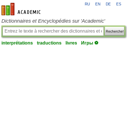
RU
EN
DE
ES
fr-academic.com
Dictionnaires et Encyclopédies sur 'Academic'
Recherche!
interprétations
traductions
livres
Игры ⚽