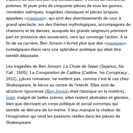
poèmes, fit jouer près de cinquante pièces de tous les genres,
comédies satiriques, tragédies classiques et pièces lyriques,
appelées «
masques
», qui sont des divertissements de cour à
grand spectacle, sur des thèmes mythologiques, accompagnés de
chansons et de danses, auxquels les grands seigneurs prennent
part en présence des souverains, vers qui converge l’action. À la
fin de sa carrière, Ben Jonson n’écrivit plus que des «
masques
»,
nostalgiques élans vers une splendeur poétique qui allait être
bientôt dépassée.
Les tragédies de Ben Jonson:
La Chute de Séjan
(
Sejanus, his
Fall
, 1605);
La Conspiration de Catilina
(
Catiline, his Conspiracy
,
1611),
pi
èces romaines, ne mettent pas, comme c’est le cas chez
Shakespeare, le héros au centre de l’intérêt. Elles sont de
structure rigoureuse (
Ben Jonson
était classique en la matière),
mais
, malgré de belles scènes, elles restent abstraites et glacées,
bien que décrivant un corps politique et social corrompu qui
semble se détruire de lui-même. Il leur manque la chaleur de
l’imagination qui rend les passions réelles dans les pièces de
Shakespeare.