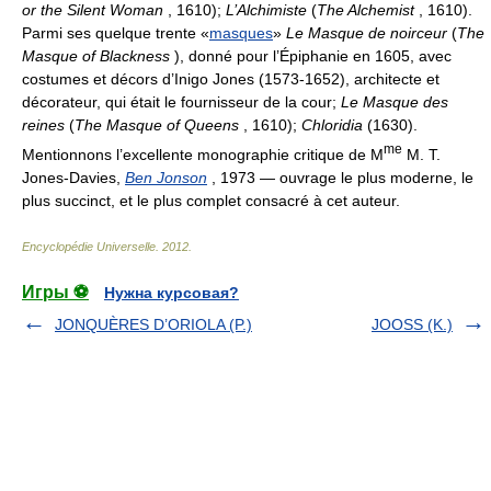
or the Silent Woman
, 1610);
L’Alchimiste
(
The Alchemist
, 1610).
Parmi ses quelque trente «
masques
»
Le Masque de noirceur
(
The
Masque of Blackness
), donné pour l’Épiphanie en 1605, avec
costumes et décors d’Inigo Jones (1573-1652), architecte et
décorateur, qui était le fournisseur de la cour;
Le Masque des
reines
(
The Masque of Queens
, 1610);
Chloridia
(1630).
me
Mentionnons l’excellente monographie critique de M
M. T.
Jones-Davies,
Ben Jonson
, 1973 — ouvrage le plus moderne, le
plus succinct, et le plus complet consacré à cet auteur.
Encyclopédie Universelle
.
2012
.
Игры ⚽
Нужна курсовая?
JONQUÈRES D’ORIOLA (P.)
JOOSS (K.)