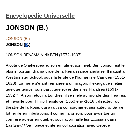
Encyclopédie Universelle
JONSON (B.)
JONSON (B.)
JONSON (
B
.)
JONSON BENJAMIN dit BEN (1572-1637)
À côté de Shakespeare, son émule et son rival, Ben Jonson est le
plus important dramaturge de la Renaissance anglaise. Il naquit à
Westminster School, sous la férule de l’humaniste Camden (1551-
1623). Sa mère s’étant remariée à un maçon, il exerça ce métier
quelque temps, puis partit guerroyer dans les Flandres (1591-
1592?). À son retour à Londres, il se mêle au monde des théâtres,
et travaille pour Philip Henslowe (1550 env.-1616), directeur du
théâtre de la Rose, qui avait sa compagnie et ses auteurs. Sa vie
fut fertile en tribulations: il connut la prison, pour avoir tué un
confrère acteur en duel, et pour avoir raillé les Écossais dans
Eastward Hoe
, pièce écrite en collaboration avec George