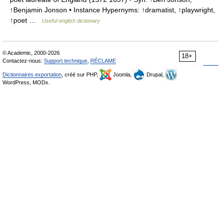
↑Benjamin Jonson • Instance Hypernyms: ↑dramatist, ↑playwright,
↑poet …
Useful english dictionary
© Academic, 2000-2026
18+
Contactez-nous:
Support technique
,
RÉCLAME
Dictionnaires exportation
, créé sur PHP,
Joomla,
Drupal,
WordPress, MODx.